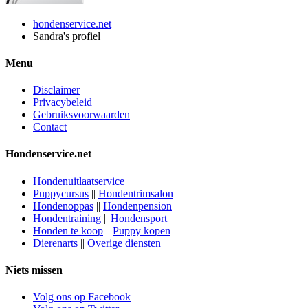
hondenservice.net
Sandra's profiel
Menu
Disclaimer
Privacybeleid
Gebruiksvoorwaarden
Contact
Hondenservice.net
Hondenuitlaatservice
Puppycursus
||
Hondentrimsalon
Hondenoppas
||
Hondenpension
Hondentraining
||
Hondensport
Honden te koop
||
Puppy kopen
Dierenarts
||
Overige diensten
Niets missen
Volg ons op Facebook