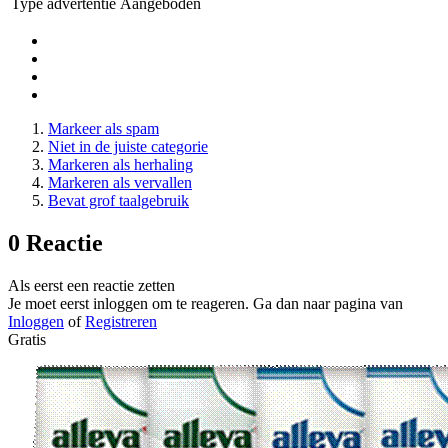
Type advertentie
Aangeboden
Markeer als spam
Niet in de juiste categorie
Markeren als herhaling
Markeren als vervallen
Bevat grof taalgebruik
0 Reactie
Als eerst een reactie zetten
Je moet eerst inloggen om te reageren. Ga dan naar pagina van
Inloggen
of
Registreren
Gratis