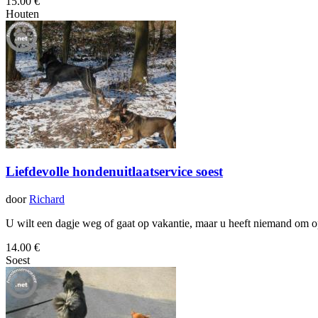
15.00 €
Houten
Liefdevolle hondenuitlaatservice soest
door
Richard
U wilt een dagje weg of gaat op vakantie, maar u heeft niemand om op
14.00 €
Soest