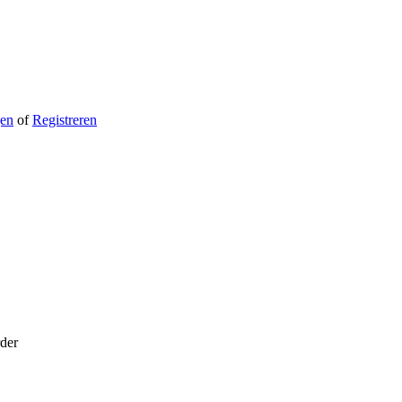
gen
of
Registreren
rder