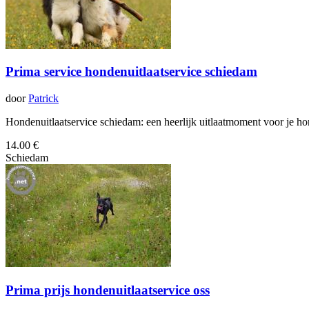
Prima service hondenuitlaatservice schiedam
door
Patrick
Hondenuitlaatservice schiedam: een heerlijk uitlaatmoment voor je hon
14.00 €
Schiedam
Prima prijs hondenuitlaatservice oss