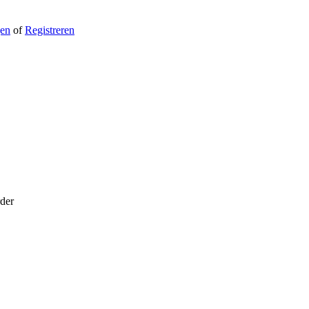
gen
of
Registreren
rder