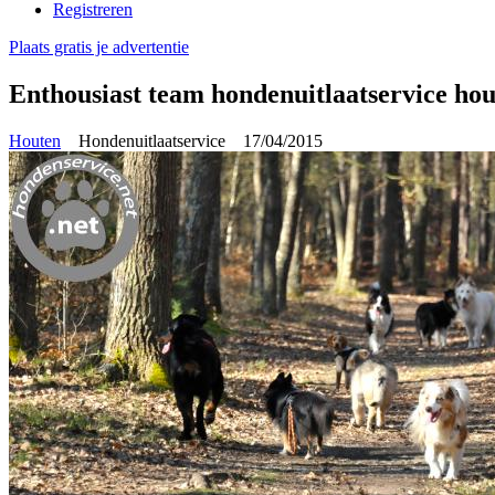
Registreren
Plaats gratis je advertentie
Enthousiast team hondenuitlaatservice ho
Houten
Hondenuitlaatservice
17/04/2015