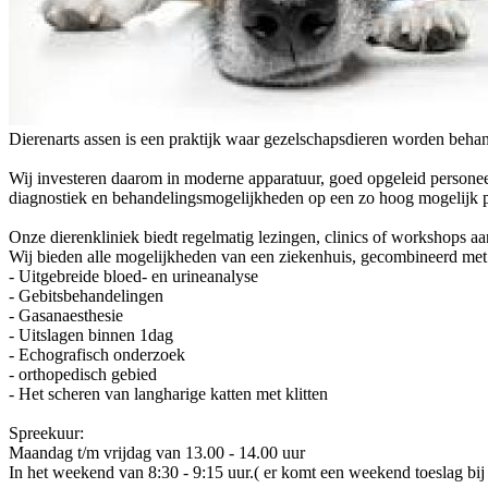
Dierenarts assen is een praktijk waar gezelschapsdieren worden behand
Wij investeren daarom in moderne apparatuur, goed opgeleid personeel
diagnostiek en behandelingsmogelijkheden op een zo hoog mogelijk pe
Onze dierenkliniek biedt regelmatig lezingen, clinics of workshops aan
Wij bieden alle mogelijkheden van een ziekenhuis, gecombineerd met 
- Uitgebreide bloed- en urineanalyse
- Gebitsbehandelingen
- Gasanaesthesie
- Uitslagen binnen 1dag
- Echografisch onderzoek
- orthopedisch gebied
- Het scheren van langharige katten met klitten
Spreekuur:
Maandag t/m vrijdag van 13.00 - 14.00 uur
In het weekend van 8:30 - 9:15 uur.( er komt een weekend toeslag bij 